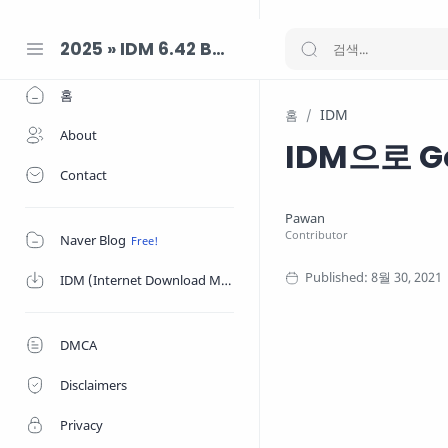
-->
2025 » IDM 6.42 Build 47 크랙 + Internet Download Manager
홈
IDM
홈
About
IDM으로 
Contact
Naver Blog
IDM (Internet Download Manager)
DMCA
Disclaimers
Privacy